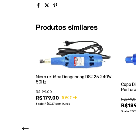
Produtos similares
Micro retífica Dongcheng DSJ25 240W
50Hz
Copo Di
Perfur
R$199,00
R$179,00
10
% OFF
R$249,0
3
x
de
R$59,67
sem juros
R$189
3
x
de
R$6
Mármore Úmida