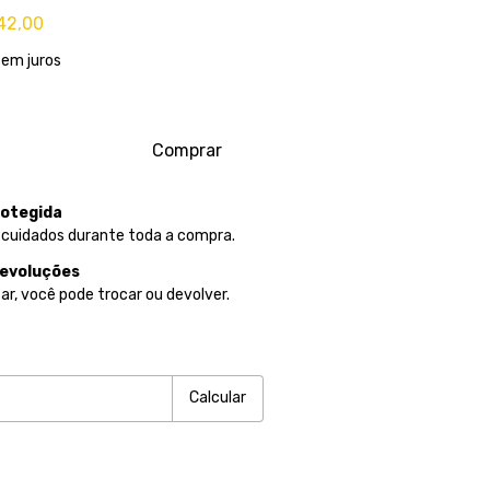
42,00
sem juros
otegida
 cuidados durante toda a compra.
devoluções
ar, você pode trocar ou devolver.
P:
Alterar CEP
Calcular