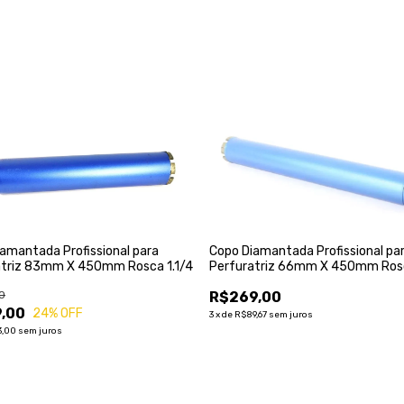
amantada Profissional para
Copo Diamantada Profissional pa
atriz 83mm X 450mm Rosca 1.1/4
Perfuratriz 66mm X 450mm Rosc
0
R$269,00
,00
24
% OFF
3
x
de
R$89,67
sem juros
3,00
sem juros