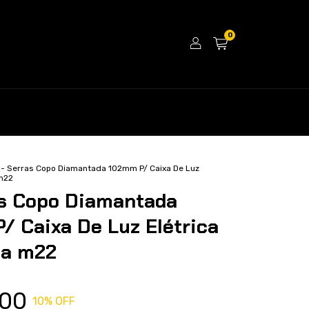
0
2- Serras Copo Diamantada 102mm P/ Caixa De Luz
 m22
as Copo Diamantada
/ Caixa De Luz Elétrica
ca m22
,00
10
% OFF