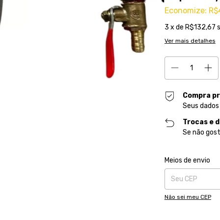
Economize:
R$
3
x de
R$132,67
Ver mais detalhes
Compra pr
Seus dados
Trocas e 
Se não gost
Entregas para o CE
Meios de envio
Não sei meu CEP