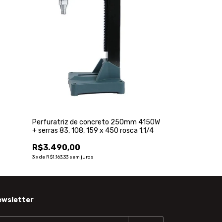
Perfuratriz de concreto 250mm 4150W
+ serras 83, 108, 159 x 450 rosca 1.1/4
R$3.490,00
3
x
de
R$1.163,33
sem juros
ewsletter