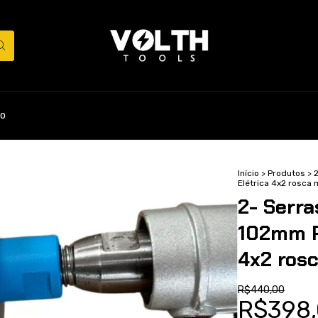
o
Início
>
Produtos
>
Elétrica 4x2 rosca
2- Serr
102mm P
4x2 ros
R$440,00
R$398